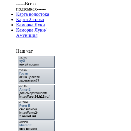
------Все о
подземках------
Карта водостока
Карта 2 этажа
Каморка Луки
Каморка Луки/
Амуниция
Наш чат.