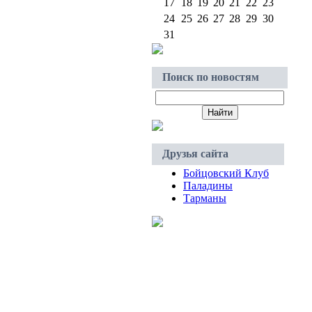
17
18
19
20
21
22
23
24
25
26
27
28
29
30
31
Поиск по новостям
Друзья сайта
Бойцовский Клуб
Паладины
Тарманы