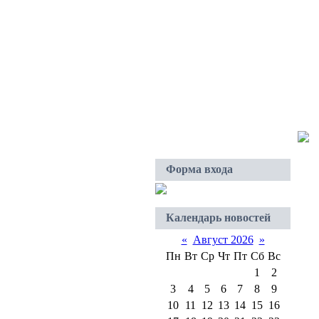
Воскресенье, 2026-08-09, 10:02 AM
Приветствую Вас
Гость
Форма входа
Календарь новостей
«
Август 2026
»
Пн
Вт
Ср
Чт
Пт
Сб
Вс
1
2
3
4
5
6
7
8
9
10
11
12
13
14
15
16