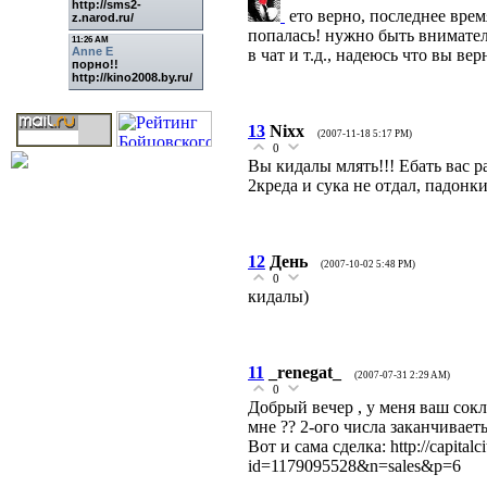
ето верно, последнее врем
попалась! нужно быть внимате
в чат и т.д., надеюсь что вы ве
13
Nixx
(2007-11-18 5:17 PM)
0
Вы кидалы млять!!! Ебать вас ра
2креда и сука не отдал, падонки
12
День
(2007-10-02 5:48 PM)
0
кидалы)
11
_renegat_
(2007-07-31 2:29 AM)
0
Добрый вечер , у меня ваш сокл
мне ?? 2-ого числа заканчиваеть
Вот и сама сделка: http://capitalc
id=1179095528&n=sales&p=6