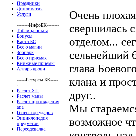
Праздники
Дипломатия
Очень плохая
Услуги
свершилась 
--------ИнфоБК--------
Таблица опыта
Бонусы
отделом... с
Карта БС
Все о магии
сельнейший б
Зоопарк
Все о приемах
Книжные приемы
глава Боевого
Алтарь крови
клана и прос
------Ресурсы БК-----
-
Расчет ХП
друг..
Расчет маны
Расчет прохождения
Мы стараемся
апа
Генератор ударов
Энциклопедия
возможное чт
предметов
Переодевалка
контроль над