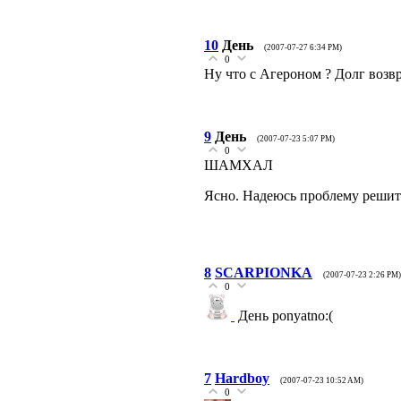
10
День
(2007-07-27 6:34 PM)
0
Ну что с Агероном ? Долг возв
9
День
(2007-07-23 5:07 PM)
0
ШАМХАЛ
Ясно. Надеюсь проблему решите
8
SCARPIONKA
(2007-07-23 2:26 PM)
0
День ponyatno:(
7
Hardboy
(2007-07-23 10:52 AM)
0