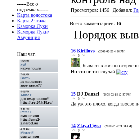
------Все о
подземках------
Просмотров: 1456 | Добавил:
Гл
Карта водостока
Карта 2 этажа
Всего комментариев:
16
Каморка Луки
Порядок выв
Каморка Луки/
Амуниция
16
Kirillovs
(2009-02-23 4:36 PM)
Наш чат.
0
Бывают в жизни огорчен
Но это не тот случай
15
DJ Danzel
(2008-02-18 12:57 PM)
0
Да уж это плохо, когда твоево 
14
ZlayaTigra
(2008-01-27 3:50 AM)
0