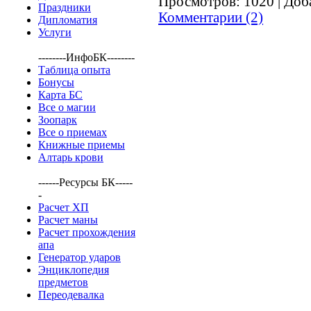
Просмотров:
1020
|
Доб
Праздники
Комментарии (2)
Дипломатия
Услуги
--------ИнфоБК--------
Таблица опыта
Бонусы
Карта БС
Все о магии
Зоопарк
Все о приемах
Книжные приемы
Алтарь крови
------Ресурсы БК-----
-
Расчет ХП
Расчет маны
Расчет прохождения
апа
Генератор ударов
Энциклопедия
предметов
Переодевалка