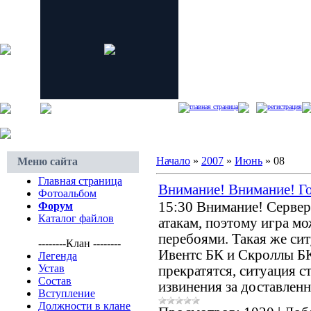
главная страница
регистрация
Начало
»
2007
»
Июнь
»
08
Меню сайта
Главная страница
Внимание! Внимание! Г
Фотоальбом
15:30 Внимание! Серве
Форум
Каталог файлов
атакам, поэтому игра мо
перебоями. Такая же си
--------Клан --------
Ивентс БК и Скроллы БК
Легенда
Устав
прекратятся, ситуация 
Состав
извинения за доставленн
Вступление
Должности в клане