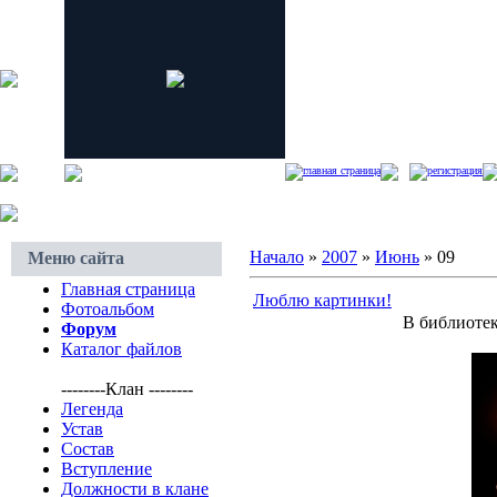
главная страница
регистрация
Начало
»
2007
»
Июнь
»
09
Меню сайта
Главная страница
Люблю картинки!
Фотоальбом
В библиотек
Форум
Каталог файлов
--------Клан --------
Легенда
Устав
Состав
Вступление
Должности в клане