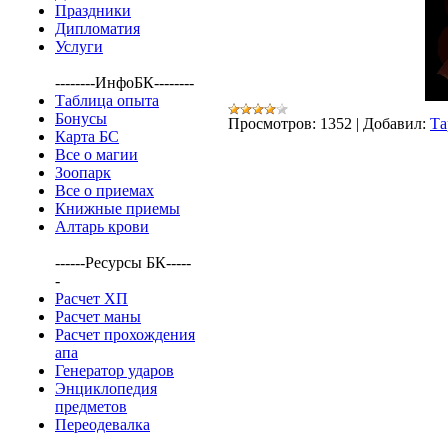
Праздники
Дипломатия
Услуги
--------ИнфоБК--------
Таблица опыта
Бонусы
Просмотров:
1352
|
Добавил:
Та
Карта БС
Все о магии
Зоопарк
Все о приемах
Книжные приемы
Алтарь крови
------Ресурсы БК-----
-
Расчет ХП
Расчет маны
Расчет прохождения
апа
Генератор ударов
Энциклопедия
предметов
Переодевалка