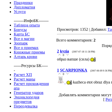
Праздники
Дипломатия
Услуги
--------ИнфоБК--------
Таблица опыта
Просмотров: 1352 | Добавил:
Та
Бонусы
Карта БС
Все о магии
Всего комментариев:
2
Зоопарк
Поряд
Все о приемах
2
kyzia
Книжные приемы
(2007-07-18 11:58 PM)
0
Алтарь крови
образ вапше (сила)
------Ресурсы БК-----
-
1
SCARPIONKA
(2007-06-09 9:36 PM)
Расчет ХП
0
Расчет маны
kazheca etot obraz dlya
Расчет прохождения
апа
Генератор ударов
Добавлять комментарии могут 
Энциклопедия
[
Рег
предметов
Переодевалка