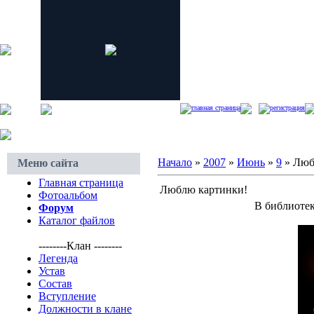
главная страница
регистрация
Начало
»
2007
»
Июнь
»
9
» Люб
Меню сайта
Главная страница
Люблю картинки!
Фотоальбом
В библиотек
Форум
Каталог файлов
--------Клан --------
Легенда
Устав
Состав
Вступление
Должности в клане