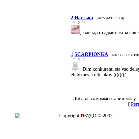
2
Настька
(2007-06-13 5:25 PM)
0
гыыы,это админам за абк м
1
SCARPIONKA
(2007-06-13 3:49 PM)
0
Dim konkurenti eta vso delay
eh biznes u nih takoy:((((((((
Добавлять комментарии могут 
[
Рег
Copyright
БУДО © 2007