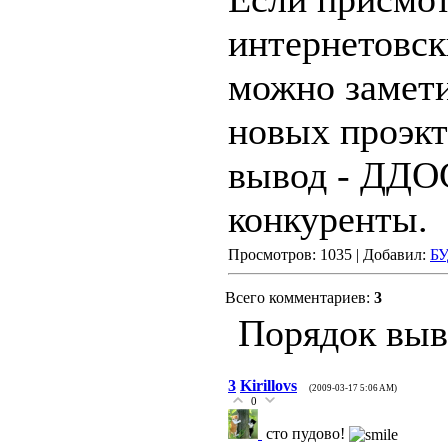
интернетовск
можно замет
новых проэкт
вывод - ДДОС
конкуренты.
Просмотров: 1035 | Добавил:
Б
Всего комментариев:
3
Порядок выв
3
Kirillovs
(2009-03-17 5:06 AM)
0
сто пудово!