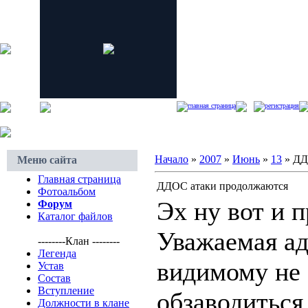
главная страница
регистрация
Начало
»
2007
»
Июнь
»
13
» ДД
Меню сайта
Главная страница
ДДОС атаки продолжаются
Фотоальбом
Эх ну вот и 
Форум
Каталог файлов
Уважаемая ад
--------Клан --------
Легенда
видимому не 
Устав
Состав
Вступление
обзаводиться
Должности в клане