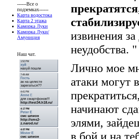
------Все о
прекратятся
подземках------
Карта водостока
стабилизиру
Карта 2 этажа
Каморка Луки
Каморка Луки/
извинения за
Амуниция
неудобства. "
Наш чат.
Лично мое мн
атаки могут 
прекратиться
начинают сда
элями, зайде
в бой и на те