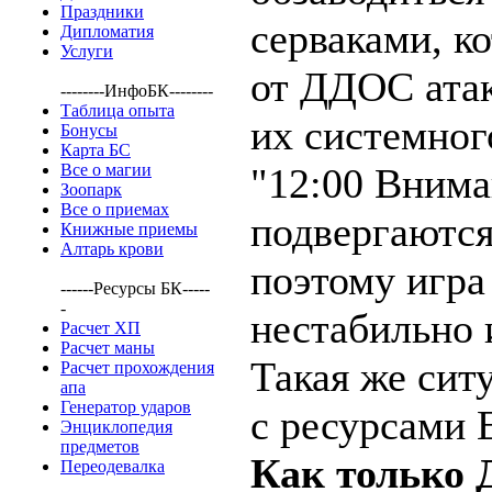
Праздники
серваками, 
Дипломатия
Услуги
от ДДОС атак
--------ИнфоБК--------
Таблица опыта
их системног
Бонусы
Карта БС
Все о магии
"12:00 Внима
Зоопарк
Все о приемах
подвергаютс
Книжные приемы
Алтарь крови
поэтому игра
------Ресурсы БК-----
-
нестабильно 
Расчет ХП
Расчет маны
Такая же сит
Расчет прохождения
апа
Генератор ударов
с ресурсами E
Энциклопедия
предметов
Как только
Переодевалка